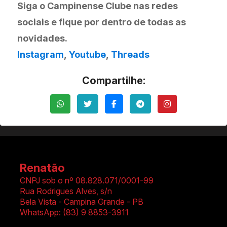
Siga o Campinense Clube nas redes
sociais e fique por dentro de todas as
novidades.
Instagram
,
Youtube
,
Threads
Compartilhe:
Renatão
CNPJ sob o nº 08.828.071/0001-99
Rua Rodrigues Alves, s/n
Bela Vista
-
Campina Grande - PB
WhatsApp:
(83) 9 8853-3911