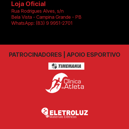
Loja Oficial
Rua Rodrigues Alves, s/n
Bela Vista
-
Campina Grande - PB
WhatsApp:
(83) 9 9951-2701
PATROCINADORES | APOIO ESPORTIVO