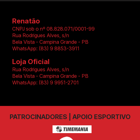
Renatão
CNPJ sob o nº 08.828.071/0001-99
Rua Rodrigues Alves, s/n
Bela Vista
-
Campina Grande - PB
WhatsApp:
(83) 9 8853-3911
Loja Oficial
Rua Rodrigues Alves, s/n
Bela Vista
-
Campina Grande - PB
WhatsApp:
(83) 9 9951-2701
PATROCINADORES | APOIO ESPORTIVO